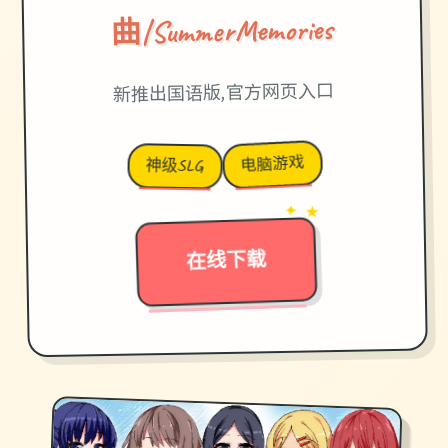
曲|SummerMemories
新推出国语版,官方网页入口
电脑游戏
神级SLG
→
✦ ★
在线下载