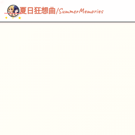
~~~
★
♡
✦
✧
♥
~
→
↗
夏日狂想曲|SummerMemories
✦ ✧ ★