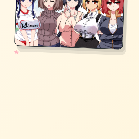
✧
♡
★
♥