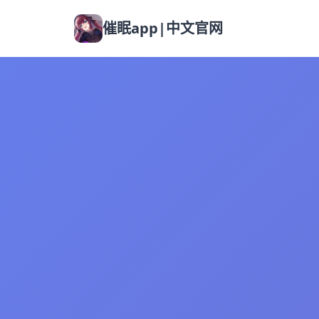
催眠app|中文官网