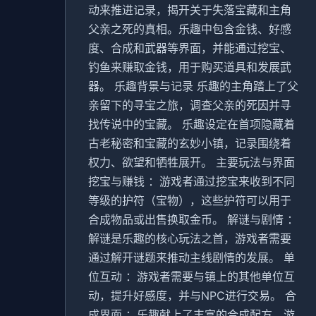
动来推进记录，揭开关于失落宝藏和主角
父亲之死的真相。乐趣中包含金钱、好感
度、合成和武器等界面，并能通过挖宝、
钓鱼来赚取金钱，用于购买道具和发展武
器。 乐趣背景与记录 乐趣的主角踏上了父
亲留下的寻宝之旅，调查父亲的死因并寻
找传说中的宝藏。 乐趣设定在首项隐藏着
古老秘密和宝藏的玄妙小镇，记录围绕着
权力、欲望和牺牲展开。 主要玩法与界面
挖宝与赚钱 ：游戏者通过挖宝来收到不同
等级的护符（宝物），这些护符可以用于
合成物品或出售换取金币。 解谜与剧情 ：
解谜是乐趣的核心玩法之首，游戏者需要
通过解开谜题来推动主线剧情的发展。 单
位互动 ：游戏者需要与镇上的其他单位互
动，提升好感度，并与NPC进行交易。 合
成界面 ：乐趣献上了丰富的合成配方，游