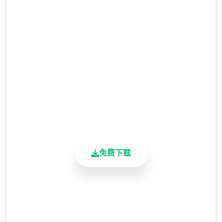
汉化版下载 帝国入境所
兵长提尔在大统4战争中出色的表现为他赢得
完整版游戏，免费体验
了“长枪使提尔”的美称，他的功勋和威名在军
队中无人不知晓，无人不称赞。所有人（包括
2.3M+
他自己）都以为他会在战争结束后4路升官，
总下载量
在军队中担任要职，但他史上最后却被莫名其
4.9/5
妙地调度到了刚刚成立的国家无害局。国家无
用户评分
害局的局长奥莉维亚·里德尔解释说这是因为场
900K+
所在变化，只懂得舞刀弄枪的武夫终将被时代
活跃用户
淘汰，他们的位子也会被踏实勤恳的文职人员
所取代。出于服从命令的军人天性，提尔接受
免费下载
了这4任命，成为了新帝国的4名入境检查官，
但他很快就洞察，这份工作并不像他想象得那
么单纯……作为边境检查站的检查官，您的职
安全下载
责是对单个1个想要通过检查站的旅客进行检
高速安装
查，确保他们的文件不存在问题，入境理由也