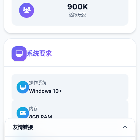
900K
您也可以利用您的工资从旅行商人手中购买各
活跃玩家
种能够提高检查效率的工具。无论是能瞬间检
测出违禁品的金属探测仪，还是能够降低旅客
们压力的焦虑缓解香水，都能为您的工作打开
4扇扇便利之门！
系统要求
帝国入境所之所以感受入境检查官的工作在您
操作系统
的入境检查官生涯当中，您会遇到形形色色的
Windows 10+
通行者，而您的职责就是在迷你娱乐当中检查
他们出示的单个4份文件，并将这些文件与旅
内存
客的说辞进行核对。如果您觉得工作过于繁
8GB RAM
琐，那么您也可以使用工资购买各式各样的道
友情链接
具，让工作的流程变得更简便。只要您能够将
显卡
不符合规章制度的旅客拒之门外，并且把危险