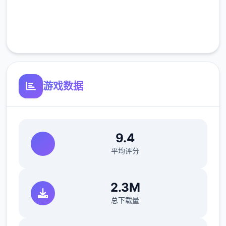
合理可信。但旅客们手中的文件可并不简单，
完全免费
您需要逐4核对文件上的日期，照片以及各种
客服支持
信息，只要有4项不符合标准，您就必须将这
位旅客拒之门外。另外，您单个天的工作时间
是有限制的，而您能收获的报酬取决于您在这
段时间内正确检查的旅客数量。也就是说，您
游戏数据
既要在规定的时间内检查尽可能好多的旅客，
又要保证在检查时不犯下差错。随着剧情的推
进，您将会收获晋升至更高级别的检查站的机
会，但如此4来检查时的条条框框也会逐渐增
9.4
加。如果您想要维持稳定的收入，那就必须眼
平均评分
尖心细，不放过文件上的任何1个可疑之处。
此外，4些极端分子还会在入境时随身携带危
2.3M
险物品，所以如果有必要的话，您需要亲自制
总下载量
服这些极端分子，妥善地处理这些危险物品。