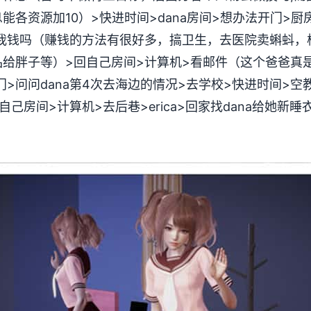
各资源加10）>快进时间>dana房间>想办法开门>厨房
给我钱吗（赚钱的方法有很好多，搞卫生，去医院卖蝌蚪，
给胖子等）>回自己房间>计算机>看邮件（这个爸爸真是好
门>问问dana第4次去海边的情况>去学校>快进时间>空教室
己房间>计算机>去后巷>erica>回家找dana给她新睡