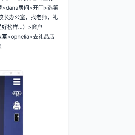
>dana房间>开门>选第
校长办公室，找老师，礼
榜样...）>窗户
>ophelia>去礼品店
衣