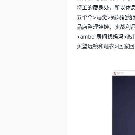
特工的藏身处，所以休息能
五个个>睡觉>妈妈能
品店整理娃娃，卖战利品
>amber房间找妈妈>敲
买望远镜和睡衣>回家回自