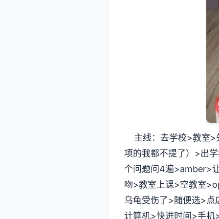
主线：去学校>教室>
项的我都不提了）>出学校
个问题问4遍>amber
吻>教室上课>空教室>op
乌龟受伤了>随便选>点店
计算机>快进时间>手机