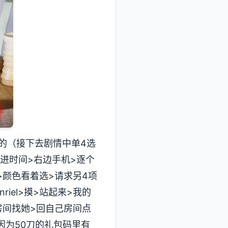
的（接下去剧情中单4选
快进时间>右边手机>逐个
a>颜色看着选>请求另4项
riel>摸>站起来>我的
a房间找她>回自己房间点
因为50刀的礼包码里有