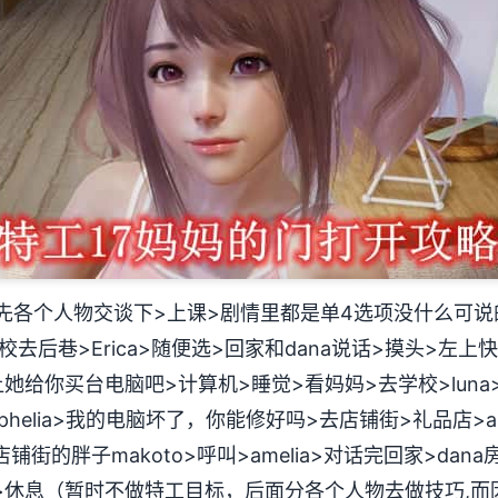
先各个人物交谈下>上课>剧情里都是单4选项没什么可说
去后巷>Erica>随便选>回家和dana说话>摸头>左上
>让她给你买台电脑吧>计算机>睡觉>看妈妈>去学校>lun
helia>我的电脑坏了，你能修好吗>去店铺街>礼品店>an
铺街的胖子makoto>呼叫>amelia>对话完回家>dan
>休息（暂时不做特工目标，后面分各个人物去做技巧,而