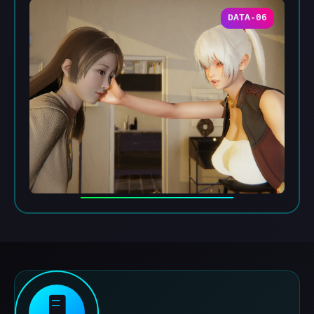
DATA-06
🖥️